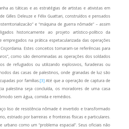
ha as táticas e as estratégias de artistas e ativistas em
de Gilles Deleuze e Félix Guattari, construídos e pensados
“desterritorializacão” e “máquina de guerra nômade” – assim
ligados historicamente ao projeto artístico-político da
s e empregados na prática espetacularizada das operações
 Cisjordania. Estes conceitos tornaram-se referências para
muros”, como são denominadas as operações dos soldados
 de refugiados ou utilizando explosivos, furadeiras ou
modos das casas de palestinos, onde granadas de luz são
cupadas por famílias.
[3]
Até que a operação de captura de
cia palestina seja concluída, os moradores de uma casa
cômodo sem água, comida e remédios.
aço liso de resistência nômade é invertido e transformado
, estriado por barreiras e fronteiras físicas e particulares.
e urbano como um “problema espacial”. Seus oficiais não