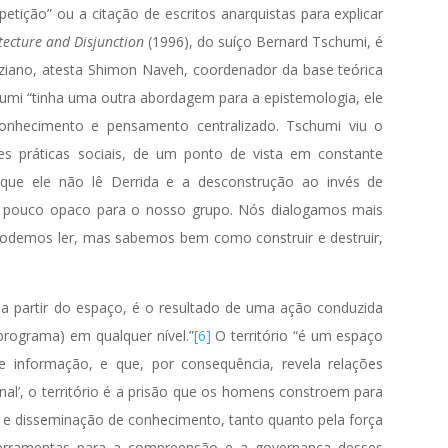
tição” ou a citação de escritos anarquistas para explicar
tecture and Disjunction
(1996), do suíço Bernard Tschumi, é
uziano, atesta Shimon Naveh, coordenador da base teórica
humi “tinha uma outra abordagem para a epistemologia, ele
conhecimento e pensamento centralizado. Tschumi viu o
s práticas sociais, de um ponto de vista em constante
ue ele não lê Derrida e a desconstrução ao invés de
m pouco opaco para o nosso grupo. Nós dialogamos mais
 Podemos ler, mas sabemos bem como construir e destruir,
a a partir do espaço, é o resultado de uma ação conduzida
programa) em qualquer nível.”
[6]
O território “é um espaço
e informação, e que, por consequência, revela relações
nal’, o território é a prisão que os homens constroem para
 e disseminação de conhecimento, tanto quanto pela força
 ferramentas para a compreensão e a governança desses