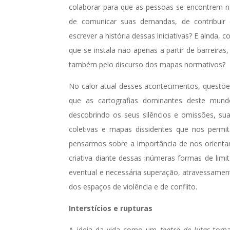
colaborar para que as pessoas se encontrem nes
de comunicar suas demandas, de contribuir
escrever a história dessas iniciativas? E ainda,
que se instala não apenas a partir de barreiras
também pelo discurso dos mapas normativos?
No calor atual desses acontecimentos, questõe
que as cartografias dominantes deste mundo
descobrindo os seus silêncios e omissões, su
coletivas e mapas dissidentes que nos permit
pensarmos sobre a importância de nos orienta
criativa diante dessas inúmeras formas de li
eventual e necessária superação, atravessamento
dos espaços de violência e de conflito.
Interstícios e rupturas
A ideia da vida como um
teatro de lutas
torna