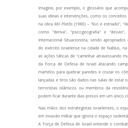
Imagine, por exemplo, o glossário que acompan
suas ideias e intervenções, como os conceitos 
na obra
Mil Platôs
(1980) – “liso e estriado”, 
como “deriva”, “psicogeografia” e “desvio”, 
Internacional Situacionista, sendo apropriado
do exército israelense na cidade de Nablus, na
as ações táticas de “caminhar atravessando 
da Forca de Defesa de Israel atacando campos
martelos para quebrar paredes e cruzar os cô
lançadas e tiros são dados nas salas de estar o
terroristas islâmicos ou membros da resistên
podem ficar durante dias presos em um único 
Nas mãos dos estrategistas israelenses, o esp
em invasão militar que ignora o espaço sedentário
A Força de Defesa de Israel entende o combat