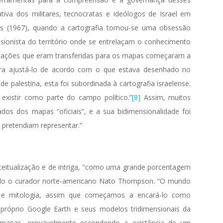
tiva dos militares, tecnocratas e ideólogos de Israel em
s (1967), quando a cartografia tornou-se uma obsessão
nsionista do território onde se entrelaçam o conhecimento
ormações que eram transferidas para os mapas começaram a
, para ajustá-lo de acordo com o que estava desenhado no
e palestina, esta foi subordinada à cartografia israelense.
istir como parte do campo político.”
[8]
Assim, muitos
ados dos mapas “oficiais”, e a sua bidimensionalidade foi
 pretendiam representar.”
ceitualização e de intriga, “como uma grande porcentagem
do o curador norte-americano Nato Thompson. “O mundo
de e mitologia, assim que começamos a encará-lo como
róprio Google Earth e seus modelos tridimensionais da
mapas, provavelmente escondendo a existência de um