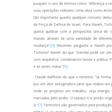
poupam o uso de termos como “diferença e repe
suas operações militares. Uma obra como
Archi
tão importante quanto qualquer conceito dele
da Força de Defesa de Israel. Para Naveh, Tsc
queria quebrar com a perspectiva única de 
mundo através de uma variedade de diferente
mudança”.
[4]
Weizmen pergunta a Naveh porq
Tschumi? Naveh diz que “Derrida pode ser u
com arquitetos; combinamos teoria e prática.
e às vezes matar.”
[5]
Claude Raffestin diz que o território “se form
por um ator sintagmático (ator que realiza um 
onde se projetou um trabalho, seja energia 
marcadas pelo poder. O espaço é a ‘prisão origi
si.”
[7]
Territórios são governados pela produção
militar, e os mapas são uma das principais