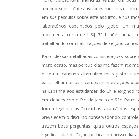
“mundo secreto” de atividades militares e de int
em sua pesquisa sobre este assunto, e que mostr
laboratórios espalhados pelo globo. Um m
movimenta cerca de US$ 50 bilhões anuais 
trabalhando com habilitações de segurança nos
Parto dessas detalhadas considerações sobre as
mero acaso, mas porque elas me fazem realmen
e de um caminho alternativo mais justos numa
basta olharmos as recentes manifestações oco
na Espanha aos estudantes do Chile exigindo 
em cidades como Rio de Janeiro e São Paulo 
forma legítima as “manchas vazias” dos espaç
prevalecem o discurso conservador do control
trazem boas perguntas: quais outros espaço
significa falar de “ação política” no nosso di