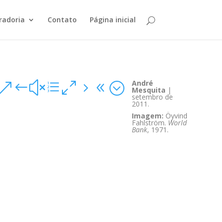
radoria
Contato
Página inicial
André
&#xe058;
Mesquita
|
setembro de
2011.
Imagem:
Öyvind
Fahlström.
World
Bank
, 1971.