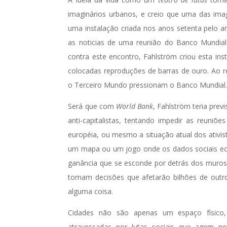
imaginários urbanos, e creio que uma das ima
uma instalação criada nos anos setenta pelo a
as noticias de uma reunião do Banco Mundia
contra este encontro, Fahlström criou esta in
colocadas reproduções de barras de ouro. Ao re
o Terceiro Mundo pressionam o Banco Mundial
Será que com
World Bank
, Fahlström teria pre
anti-capitalistas, tentando impedir as reun
européia, ou mesmo a situação atual dos ativi
um mapa ou um jogo onde os dados sociais e
ganância que se esconde por detrás dos muros,
tomam decisões que afetarão bilhões de outro
alguma coisa.
Cidades não são apenas um espaço físico,
atravessadas por lutas sociais que agem nos