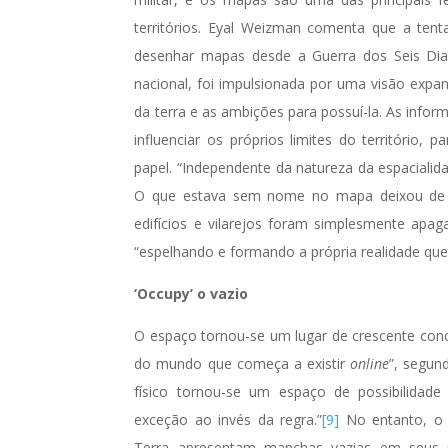
territórios. Eyal Weizman comenta que a tenta
desenhar mapas desde a Guerra dos Seis Dia
nacional, foi impulsionada por uma visão expa
da terra e as ambições para possuí-la. As inf
influenciar os próprios limites do território
papel. “Independente da natureza da espacialidad
O que estava sem nome no mapa deixou de ex
edifícios e vilarejos foram simplesmente apag
“espelhando e formando a própria realidade que
‘Occupy’ o vazio
O espaço tornou-se um lugar de crescente con
do mundo que começa a existir
online
”, segun
físico tornou-se um espaço de possibilida
exceção ao invés da regra.”
[9]
No entanto, o p
Terra apresentam manchas vazias em seus 