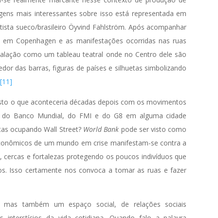
gens mais interessantes sobre isso está representada em
rtista sueco/brasileiro Öyvind Fahlström. Após acompanhar
l em Copenhagen e as manifestações ocorridas nas ruas
stalação como um tableau teatral onde no Centro dele são
dor das barras, figuras de países e silhuetas simbolizando
.
[11]
visto o que aconteceria décadas depois com os movimentos
iões do Banco Mundial, do FMI e do G8 em alguma cidade
stas ocupando Wall Street?
World Bank
pode ser visto como
conômicos de um mundo em crise manifestam-se contra a
 cercas e fortalezas protegendo os poucos indivíduos que
s. Isso certamente nos convoca a tomar as ruas e fazer
 mas também um espaço social, de relações sociais
 interstícios da vida cotidiana. Quando falo a palavra