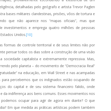
eligência, detalhadas pelo geógrafo e artista Trevor Paglen
a bases militares clandestinas, prisões, vôos de tortura e
undo que não aparece nos “mapas oficiais”, mas que
de investimentos e emprega quatro milhões de pessoas
 Estados Unidos.
[10]
 formas de controle territorial e de seus limites não por
te pensar todos os dias sobre a construção de uma visão
 sociedade capitalista e extremamente repressiva. Mas,
rrendo pelo planeta – do movimento de “Democracia Real”
“gratuidade” na educação, em Wall Street e nas acampadas
– para percebemos que os indignados estão ocupando de
os do capital e de seu sistema financeiro falido, onde
e e da indiferença aos bens comuns. Esses movimentos nos
s podemos ocupar para agir de agora em diante? O que
a-a-dia? Em que medida as práticas artísticas podem também