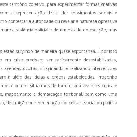
te território coletivo, para experimentar formas criativas
 com a representação direta dos movimentos sociais e
 como contestar a autoridade ou revelar a natureza opressiva
, muros, violência policial e de um estado de exceção, mas
s estão surgindo de maneira quase espontânea. É por isso
 em crise precisam ser radicalmente desestabilizadas,
as agendas ocultas, imaginando e realizando intervenções
am ir além das ideias e ordens estabelecidas. Proponho
rmos e de nos situarmos de forma cada vez mais crítica e
mite, mapeamento e demarcação territorial, bem como uma
, destruição ou reordenação conceitual, social ou política
-se realmente marcante nesse contexto de produção de